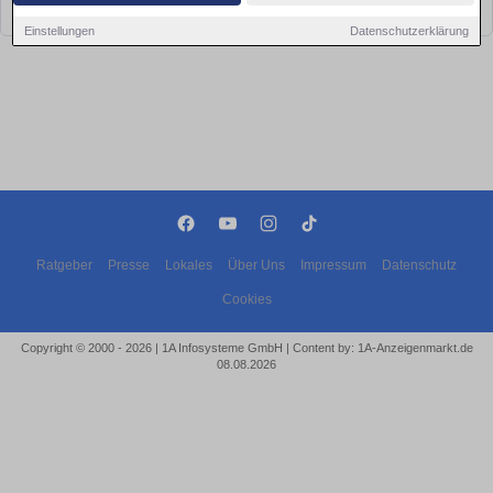
bald wieder vorbei!
Einstellungen
Datenschutzerklärung
Ratgeber
Presse
Lokales
Über Uns
Impressum
Datenschutz
Cookies
Copyright © 2000 - 2026 | 1A Infosysteme GmbH | Content by: 1A-Anzeigenmarkt.de
08.08.2026