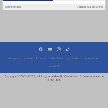
bald wieder vorbei!
Einstellungen
Datenschutzerklärung
Ratgeber
Presse
Lokales
Über Uns
Impressum
Datenschutz
Cookies
Copyright © 2000 - 2026 | 1A Infosysteme GmbH | Content by: 1A-Anzeigenmarkt.de
09.08.2026