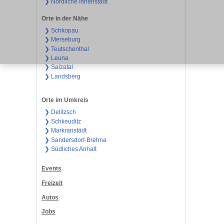
❯ Nördliche Innenstadt
Orte in der Nähe
❯ Schkopau
❯ Merseburg
❯ Teutschenthal
❯ Leuna
❯ Salzatal
❯ Landsberg
Orte im Umkreis
❯ Delitzsch
❯ Schkeuditz
❯ Markranstädt
❯ Sandersdorf-Brehna
❯ Südliches Anhalt
Events
Freizeit
Autos
Jobs