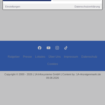
bald wieder vorbei!
Einstellungen
Datenschutzerklärung
Ratgeber
Presse
Lokales
Über Uns
Impressum
Datenschutz
Cookies
Copyright © 2000 - 2026 | 1A Infosysteme GmbH | Content by: 1A-Anzeigenmarkt.de
09.08.2026