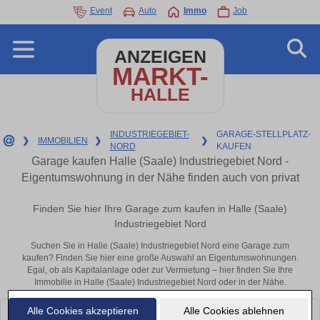
Event
Auto
Immo
Job
ANZEIGEN
MARKT-
HALLE
INDUSTRIEGEBIET-
GARAGE-STELLPLATZ-
❯
IMMOBILIEN
❯
❯
NORD
KAUFEN
Garage kaufen Halle (Saale) Industriegebiet Nord -
Eigentumswohnung in der Nähe finden auch von privat
Finden Sie hier Ihre Garage zum kaufen in Halle (Saale)
Industriegebiet Nord
Suchen Sie in Halle (Saale) Industriegebiet Nord eine Garage zum
kaufen? Finden Sie hier eine große Auswahl an Eigentumswohnungen.
Egal, ob als Kapitalanlage oder zur Vermietung – hier finden Sie Ihre
Immobilie in Halle (Saale) Industriegebiet Nord oder in der Nähe.
Alle Cookies akzeptieren
Alle Cookies ablehnen
Leider konnten wir derzeit keine passenden Objekte finden. Schauen Sie