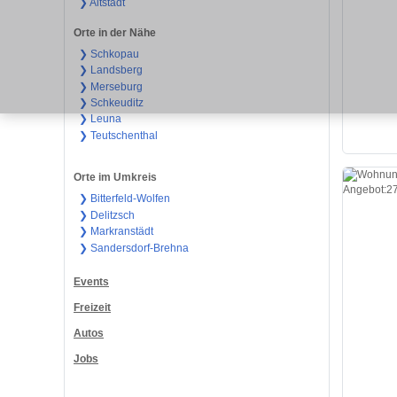
❯ Altstadt
Orte in der Nähe
❯ Schkopau
❯ Landsberg
❯ Merseburg
❯ Schkeuditz
❯ Leuna
❯ Teutschenthal
Orte im Umkreis
❯ Bitterfeld-Wolfen
❯ Delitzsch
❯ Markranstädt
❯ Sandersdorf-Brehna
Events
Freizeit
Autos
Jobs