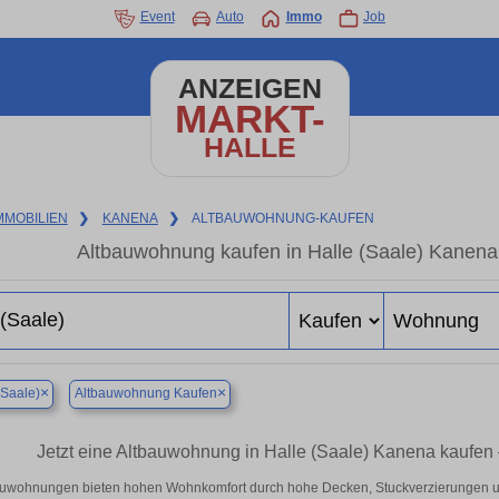
Event
Auto
Immo
Job
ANZEIGEN
MARKT-
HALLE
MMOBILIEN
❯
KANENA
❯
ALTBAUWOHNUNG-KAUFEN
Altbauwohnung kaufen in Halle (Saale) Kanena
×
×
(Saale)
Altbauwohnung Kaufen
Jetzt eine Altbauwohnung in Halle (Saale) Kanena kaufe
auwohnungen bieten hohen Wohnkomfort durch hohe Decken, Stuckverzierungen un