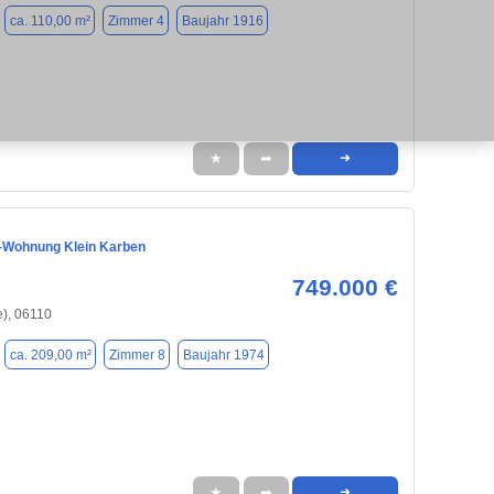
ca. 110,00 m²
Zimmer 4
Baujahr 1916
★
➦
➜
-Wohnung Klein Karben
749.000 €
e), 06110
ca. 209,00 m²
Zimmer 8
Baujahr 1974
★
➦
➜