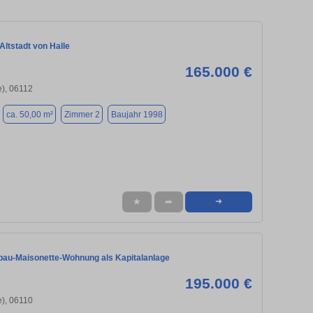
Altstadt von Halle
165.000 €
e), 06112
ca. 50,00 m²
Zimmer 2
Baujahr 1998
★
➦
➜
bau-Maisonette-Wohnung als Kapitalanlage
195.000 €
e), 06110