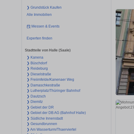
❯ Grundstück Kaufen
Alle Immobilien
Messen & Events
Experten finden
Stadtteile von Halle (Saale)
❯ Kanena
❯ Büschdorf
❯ Reideburg
❯ Dieselstraße
❯ Freiimfelde/Kanenaer Weg
❯ Damaschkestraße
❯ Lutherplatz/Thüringer Bahnhof
❯ Dautzsch
❯ Diemitz
❯ Gebiet der DR
❯ Gebiet der DB AG (Bahnhof Halle)
❯ Südliche Innenstadt
❯ Gesundbrunnen
❯ Am Wasserturm/Thaerviertel