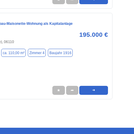
bau-Maisonette-Wohnung als Kapitalanlage
195.000 €
e), 06110
ca. 110,00 m²
Zimmer 4
Baujahr 1916
★
➦
➜