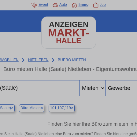
Event
Auto
Immo
Job
ANZEIGEN
MARKT-
HALLE
MMOBILIEN
❯
NIETLEBEN
❯
BUERO-MIETEN
Büro mieten Halle (Saale) Nietleben - Eigentumswohnu
×
×
×
(Saale)
Büro Mieten
101,107,119
Finden Sie hier Ihre Büro zum mieten in 
n Sie in Halle (Saale) Nietleben eine Büro zum mieten? Finden Sie hier eine gr