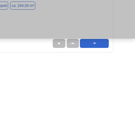
jekt
ca. 284,00 m²
★
➦
➜