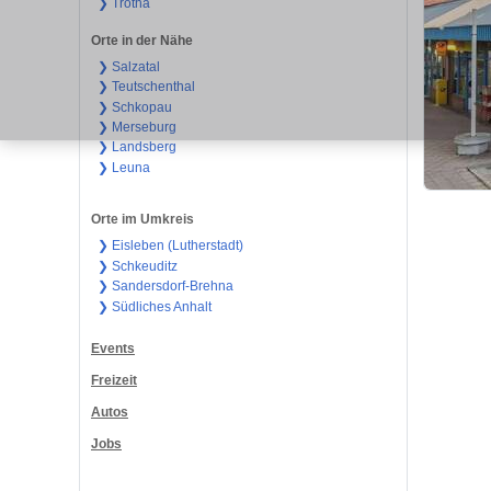
❯ Trotha
Orte in der Nähe
❯ Salzatal
❯ Teutschenthal
❯ Schkopau
❯ Merseburg
❯ Landsberg
❯ Leuna
Orte im Umkreis
❯ Eisleben (Lutherstadt)
❯ Schkeuditz
❯ Sandersdorf-Brehna
❯ Südliches Anhalt
Events
Freizeit
Autos
Jobs