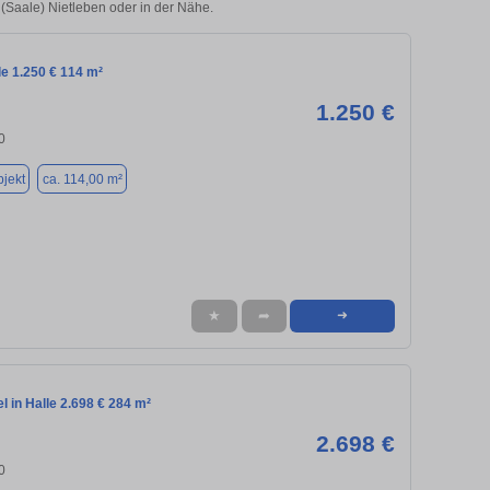
e (Saale) Nietleben oder in der Nähe.
le 1.250 € 114 m²
1.250 €
0
jekt
ca. 114,00 m²
★
➦
➜
l in Halle 2.698 € 284 m²
2.698 €
0