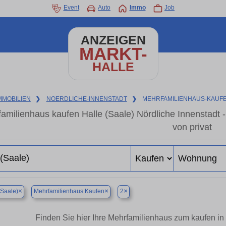
Event
Auto
Immo
Job
ANZEIGEN
MARKT-
HALLE
MMOBILIEN
❯
NOERDLICHE-INNENSTADT
❯
MEHRFAMILIENHAUS-KAUF
amilienhaus kaufen Halle (Saale) Nördliche Innenstadt
von privat
×
×
×
(Saale)
Mehrfamilienhaus Kaufen
2
Finden Sie hier Ihre Mehrfamilienhaus zum kaufen in 