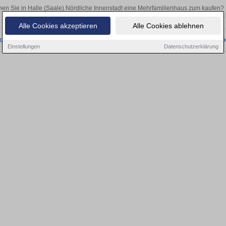
en Sie in Halle (Saale) Nördliche Innenstadt eine Mehrfamilienhaus zum kaufen
Egal, ob als Kapitalanlage oder zur Vermietung – hier finden Sie Ihre Immobilie
Alle Cookies akzeptieren
Alle Cookies ablehnen
onnten wir derzeit keine passenden Objekte finden. Schauen Sie bald wieder vo
Einstellungen
Datenschutzerklärung