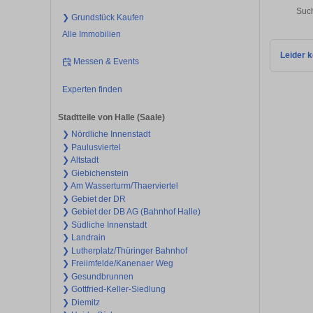
Such
❯ Grundstück Kaufen
Alle Immobilien
Leider k
Messen & Events
Experten finden
Stadtteile von Halle (Saale)
❯ Nördliche Innenstadt
❯ Paulusviertel
❯ Altstadt
❯ Giebichenstein
❯ Am Wasserturm/Thaerviertel
❯ Gebiet der DR
❯ Gebiet der DB AG (Bahnhof Halle)
❯ Südliche Innenstadt
❯ Landrain
❯ Lutherplatz/Thüringer Bahnhof
❯ Freiimfelde/Kanenaer Weg
❯ Gesundbrunnen
❯ Gottfried-Keller-Siedlung
❯ Diemitz