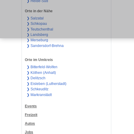
❯ Heide-Süd
Orte in der Nähe
❯ Salzatal
❯ Schkopau
❯ Teutschenthal
❯ Landsberg
❯ Merseburg
❯ Sandersdorf-Brehna
Orte im Umkreis
❯ Bitterfeld-Wolfen
❯ Köthen (Anhalt)
❯ Delitzsch
❯ Eisleben (Lutherstadt)
❯ Schkeuditz
❯ Markranstädt
Events
Freizeit
Autos
Jobs