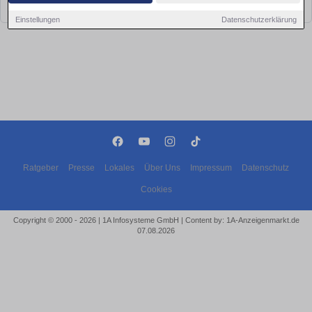
bald wieder vorbei!
Einstellungen
Datenschutzerklärung
Ratgeber
Presse
Lokales
Über Uns
Impressum
Datenschutz
Cookies
Copyright © 2000 - 2026 | 1A Infosysteme GmbH | Content by: 1A-Anzeigenmarkt.de
07.08.2026