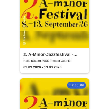
2. A-Minor-Jazzfestival -
Jazzkollektiv Halle e.V.
Halle (Saale), WUK Theater Quartier
09.09.2026 - 13.09.2026
13:00 Uhr