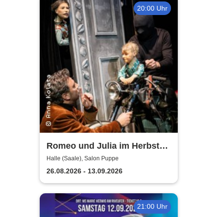
20:00 Uhr
Romeo und Julia im Herbst
des Lebens - Theater, Oper
Halle (Saale), Salon Puppe
und Orchester Halle
26.08.2026 - 13.09.2026
21:00 Uhr