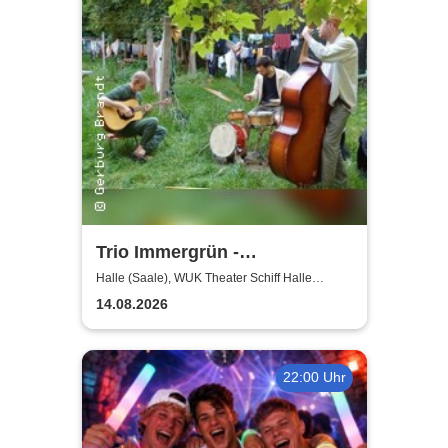
Trio Immergrün -
Jazzkollektiv
Halle (Saale), WUK Theater Schiff Halle
(Saale)
Sommerkollektion
14.08.2026
22:00 Uhr