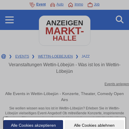
Event
Auto
Immo
Job
ANZEIGEN
MARKT-
HALLE
❯
EVENTS
❯
WETTIN-LOEBEJUEN
❯
JAZZ
Veranstaltungen Wettin-Löbejün - Was ist los in Wettin-
Löbejün
Events anlegen
Alle Events in Wettin-Löbejün - Konzerte, Theater, Comedy Open
Airs
Sie wollen wissen was los ist in Wettin-Löbejün? Erleben Sie in Wettin-
Löbejün vielseitiges Event-Angebot! Ob mitreißende Konzerte, inspirierende
Theateraufführungen oder aufregende Veranstaltungen in Wettin-Löbejün –
hier finden alles im Überblick und Tickets.
Alle Cookies akzeptieren
Alle Cookies ablehnen