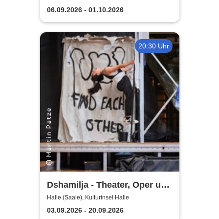
Orchester Halle
06.09.2026 - 01.10.2026
20:30 Uhr
Dshamilja - Theater, Oper und
Orchester Halle
Halle (Saale), Kulturinsel Halle
03.09.2026 - 20.09.2026