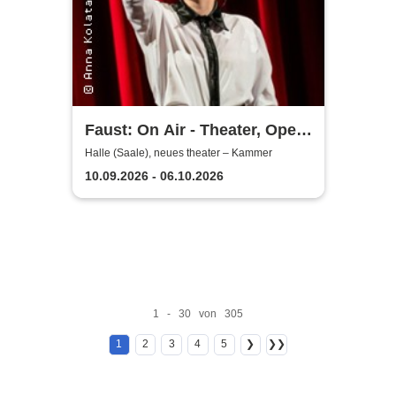
Faust: On Air - Theater, Oper
und Orchester Halle
Halle (Saale), neues theater – Kammer
10.09.2026 - 06.10.2026
1 - 30 von 305
1
2
3
4
5
❯
❯❯