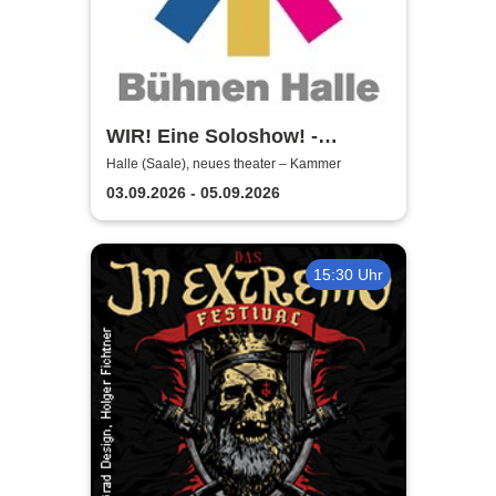
WIR! Eine Soloshow! -
Theater, Oper und Orchester
Halle (Saale), neues theater – Kammer
Halle
03.09.2026 - 05.09.2026
15:30 Uhr