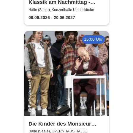
Klassik am Nachmittag -
Theater, Oper und Orchester
Halle (Saale), Konzerthalle Ulrichskirche
Halle
06.09.2026 - 20.06.2027
15:00 Uhr
Die Kinder des Monsieur
Mathieu - Theater, Oper und
Halle (Saale), OPERNHAUS HALLE