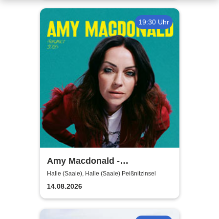
19:30 Uhr
Amy Macdonald -
Sommershows 2026
Halle (Saale), Halle (Saale) Peißnitzinsel
14.08.2026