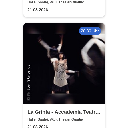
See
Halle (Saale), WUK Theater Quartier
21.08.2026
20:30 Uhr
La Grinta - Accademia Teatra
Dimitri
Halle (Saale), WUK Theater Quartier
21.08.2026