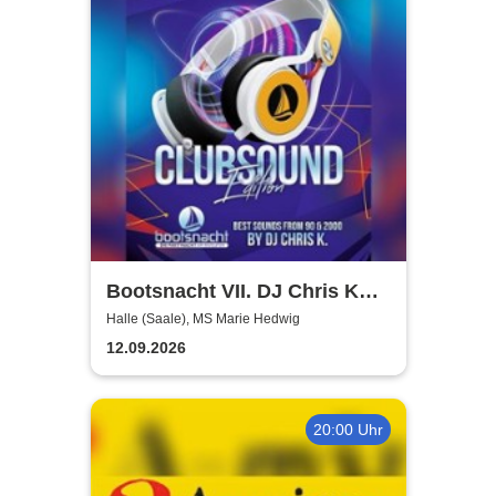
Bootsnacht VII. DJ Chris K
Clubsound Edition
Halle (Saale), MS Marie Hedwig
12.09.2026
20:00 Uhr