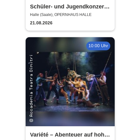
Schüler- und Jugendkonzerte
| Theater, Oper und Orchester
Halle (Saale), OPERNHAUS HALLE
Halle
21.08.2026
10:00 Uhr
Variété – Abenteuer auf hoher