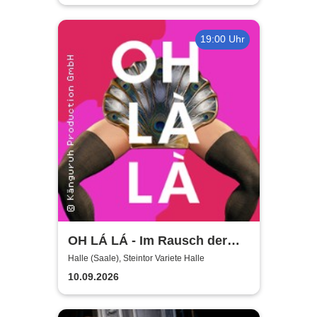
19:00 Uhr
OH LÁ LÁ - Im Rausch der
Vielfalt: Die queere Gala
Halle (Saale), Steintor Variete Halle
10.09.2026