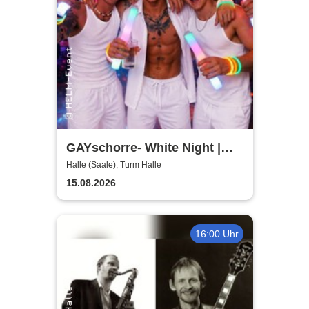
GAYschorre- White Night |
Turm in Halle
Halle (Saale), Turm Halle
15.08.2026
16:00 Uhr