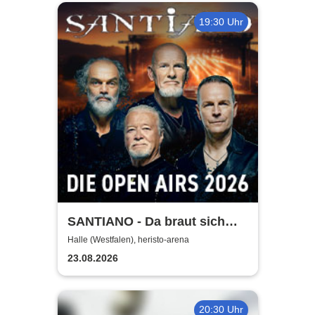
19:30 Uhr
SANTIANO - Da braut sich
was zusammen - Open Air
Halle (Westfalen), heristo-arena
2026
23.08.2026
20:30 Uhr