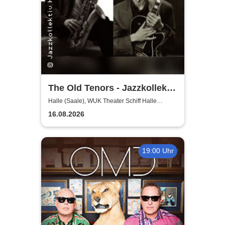
The Old Tenors - Jazzkollektiv
Sommerkollektion
Halle (Saale), WUK Theater Schiff Halle
(Saale)
16.08.2026
19:00 Uhr