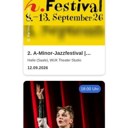
2. A-Minor-Jazzfestival |
Workshop - Jazzkollektiv
Halle (Saale), WUK Theater Studio
Halle e.V.
12.09.2026
18:00 Uhr