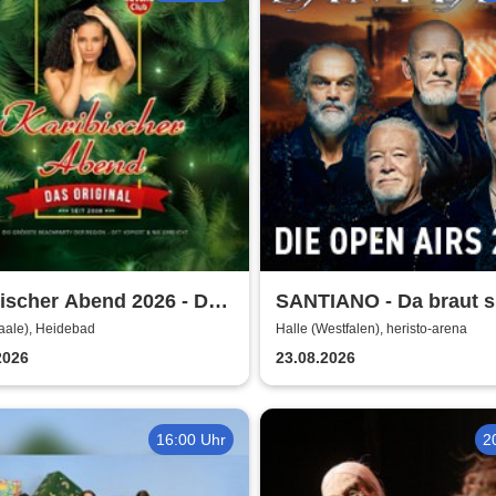
ischer Abend 2026 - Das
SANTIANO - Da braut s
nal!
was zusammen - Open 
aale), Heidebad
Halle (Westfalen), heristo-arena
2026
2026
23.08.2026
16:00 Uhr
2