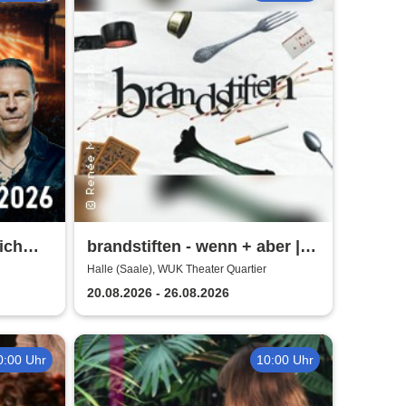
ich
brandstiften - wenn + aber |
Air
WUK Theater Quartier
Halle (Saale), WUK Theater Quartier
20.08.2026 - 26.08.2026
0:00 Uhr
10:00 Uhr