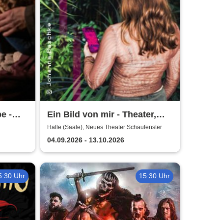
e -
Ein Bild von mir - Theater,
ester
Oper und Orchester Halle
Halle (Saale), Neues Theater Schaufenster
04.09.2026 - 13.10.2026
5:30 Uhr
15:30 Uhr