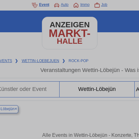
Event
Auto
Immo
Job
ANZEIGEN
MARKT-
HALLE
VENTS
❯
WETTIN-LOEBEJUEN
❯
ROCK-POP
Veranstaltungen Wettin-Löbejün - Was is
×
-Löbejün
Alle Events in Wettin-Löbejün - Konzerte, 