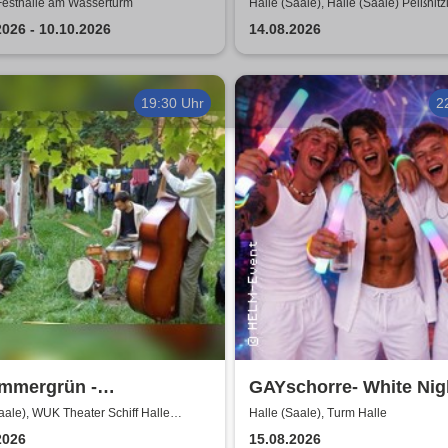
Sommershows 2026
Festhalle am Wasserturm
Halle (Saale), Halle (Saale) Peißnitz
2026 - 10.10.2026
14.08.2026
19:30 Uhr
2
Immergrün -
GAYschorre- White Nigh
ollektiv
Turm in Halle
aale), WUK Theater Schiff Halle
Halle (Saale), Turm Halle
erkollektion
2026
15.08.2026