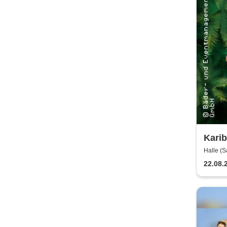
Karib
Origi
Halle (S
22.08.