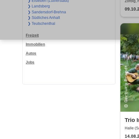
❯ Eisleben (Lutherstadt)
Zörbig, 
❯ Landsberg
09.10.
❯ Sandersdorf-Brehna
❯ Südliches Anhalt
❯ Teutschenthal
Freizeit
Immobilien
Autos
Jobs
Trio 
Jazzk
Halle (S
(Saale)
Somm
14.08.