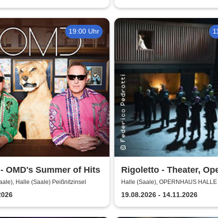
19:00 Uhr
1
- OMD's Summer of Hits
Rigoletto - Theater, Op
Orchester Halle
aale), Halle (Saale) Peißnitzinsel
Halle (Saale), OPERNHAUS HALLE
2026
19.08.2026 - 14.11.2026