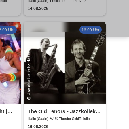
insel
Halle (Saale), Freilichtbühne Peißnitz
14.08.2026
2:00 Uhr
16:00 Uhr
t |
The Old Tenors - Jazzkollektiv
Sommerkollektion
Halle (Saale), WUK Theater Schiff Halle
(Saale)
16.08.2026