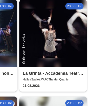
0:00 Uhr
20:30 Uhr
f hoher
La Grinta - Accademia Teatra
Dimitri
Halle (Saale), WUK Theater Quartier
21.08.2026
9:30 Uhr
20:30 Uhr