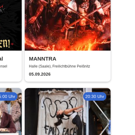
al
MANNTRA
insel
Halle (Saale), Freilichtbühne Peißnitz
05.09.2026
5:00 Uhr
20:30 Uhr