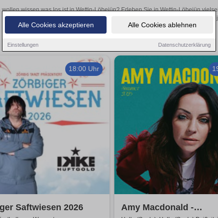
 wollen wissen was los ist in Wettin-Löbejün? Erleben Sie in Wettin-Löbejün viels
Theateraufführungen oder aufregende Veranstaltungen in Wettin-Löbejün
Alle Cookies akzeptieren
Alle Cookies ablehnen
Einstellungen
Datenschutzerklärung
18:00 Uhr
1
ger Saftwiesen 2026
Amy Macdonald -