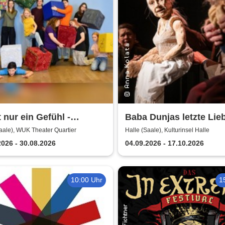
t nur ein Gefühl -
Baba Dunjas letzte Lieb
tarts Junges Musical
Theater, Oper und Orch
aale), WUK Theater Quartier
Halle (Saale), Kulturinsel Halle
Halle
2026 - 30.08.2026
04.09.2026 - 17.10.2026
10:00 Uhr
1