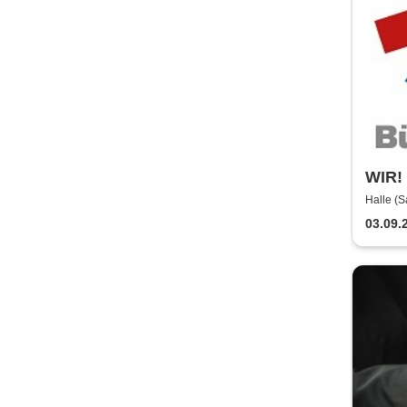
WIR! 
Theat
Halle (S
Halle
03.09.