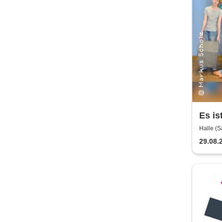
Es is
Kalts
Halle (S
29.08.