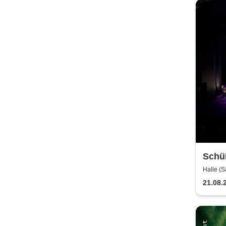
Schü
| The
Halle (
Halle
21.08.