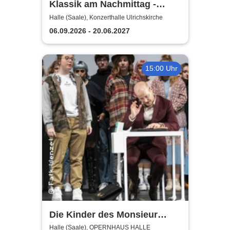
Klassik am Nachmittag -
Theater, Oper und Orchester
Halle (Saale), Konzerthalle Ulrichskirche
Halle
06.09.2026 - 20.06.2027
15:00 Uhr
Die Kinder des Monsieur
Mathieu - Theater, Oper und
Halle (Saale), OPERNHAUS HALLE