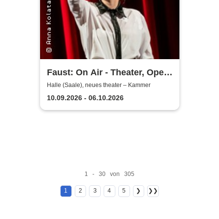
Faust: On Air - Theater, Oper
und Orchester Halle
Halle (Saale), neues theater – Kammer
10.09.2026 - 06.10.2026
1 - 30 von 305
1
2
3
4
5
❯
❯❯