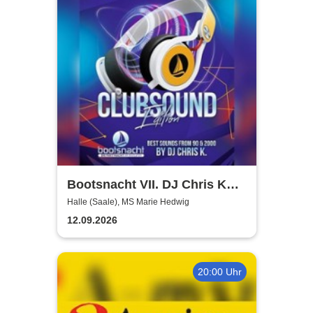
Bootsnacht VII. DJ Chris K
Clubsound Edition
Halle (Saale), MS Marie Hedwig
12.09.2026
20:00 Uhr