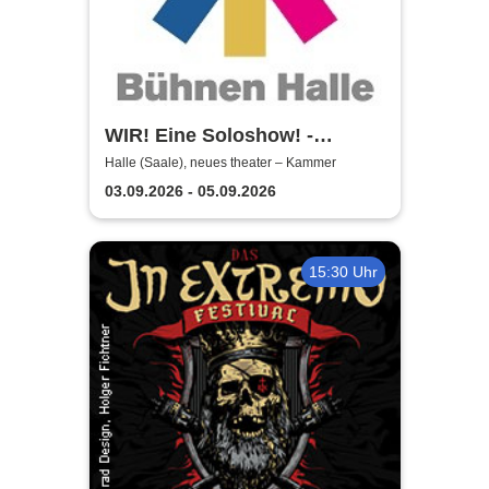
WIR! Eine Soloshow! -
Theater, Oper und Orchester
Halle (Saale), neues theater – Kammer
Halle
03.09.2026 - 05.09.2026
15:30 Uhr