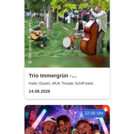
Trio Immergrün -
Jazzkollektiv
Halle (Saale), WUK Theater Schiff Halle
(Saale)
Sommerkollektion
14.08.2026
22:00 Uhr