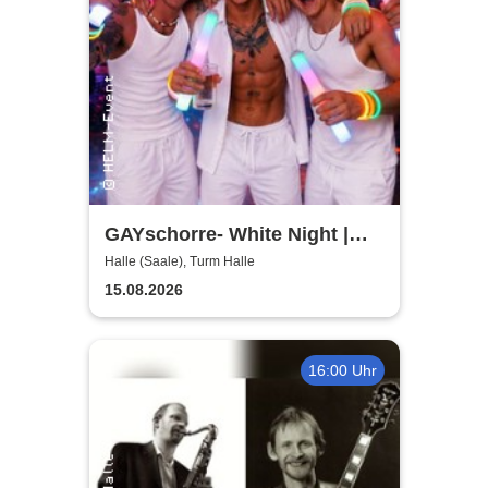
GAYschorre- White Night |
Turm in Halle
Halle (Saale), Turm Halle
15.08.2026
16:00 Uhr