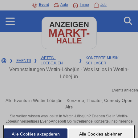
Event
Auto
Immo
Job
ANZEIGEN
MARKT-
HALLE
WETTIN-
KONZERTE-MUSIK-
❯
EVENTS
❯
❯
LOEBEJUEN
SCHLAGER
Veranstaltungen Wettin-Löbejün - Was ist los in Wettin-
Löbejün
Events anlegen
Alle Events in Wettin-Löbejün - Konzerte, Theater, Comedy Open
Airs
Sie wollen wissen was los ist in Wettin-Löbejün? Erleben Sie in Wettin-
Löbejün vielseitiges Event-Angebot! Ob mitreißende Konzerte, inspirierende
Theateraufführungen oder aufregende Veranstaltungen in Wettin-Löbejün –
hier finden alles im Überblick und Tickets.
Alle Cookies akzeptieren
Alle Cookies ablehnen