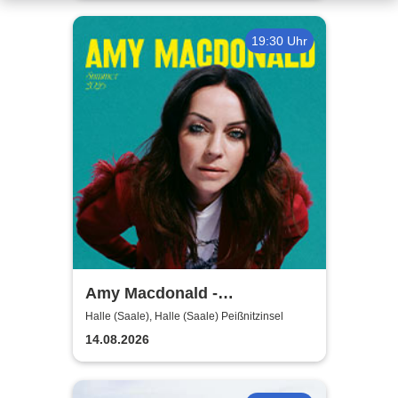
19:30 Uhr
Amy Macdonald -
Sommershows 2026
Halle (Saale), Halle (Saale) Peißnitzinsel
14.08.2026