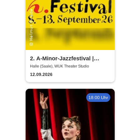
2. A-Minor-Jazzfestival |
Workshop - Jazzkollektiv
Halle (Saale), WUK Theater Studio
Halle e.V.
12.09.2026
18:00 Uhr