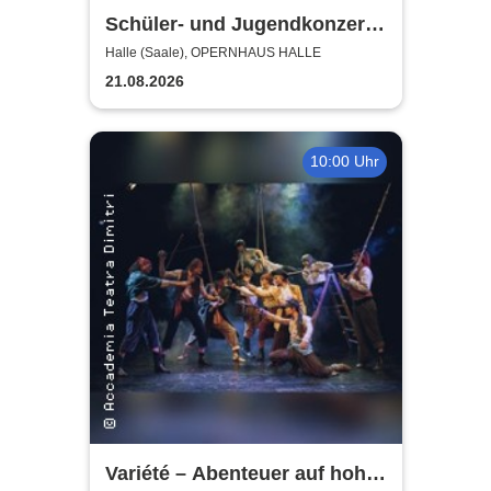
Schüler- und Jugendkonzerte
| Theater, Oper und Orchester
Halle (Saale), OPERNHAUS HALLE
Halle
21.08.2026
10:00 Uhr
Variété – Abenteuer auf hoher