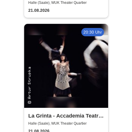
See
Halle (Saale), WUK Theater Quartier
21.08.2026
20:30 Uhr
La Grinta - Accademia Teatra
Dimitri
Halle (Saale), WUK Theater Quartier
21.08.2026