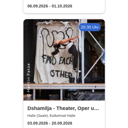
Orchester Halle
06.09.2026 - 01.10.2026
20:30 Uhr
Dshamilja - Theater, Oper und
Orchester Halle
Halle (Saale), Kulturinsel Halle
03.09.2026 - 20.09.2026