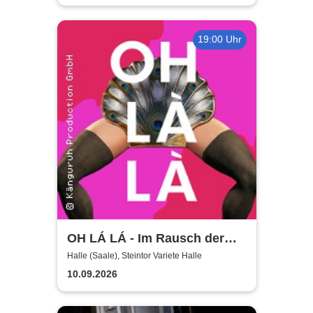
19:00 Uhr
OH LÁ LÁ - Im Rausch der
Vielfalt: Die queere Gala
Halle (Saale), Steintor Variete Halle
10.09.2026