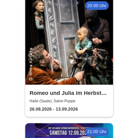
20:00 Uhr
Romeo und Julia im Herbst
des Lebens - Theater, Oper
Halle (Saale), Salon Puppe
und Orchester Halle
26.08.2026 - 13.09.2026
21:00 Uhr