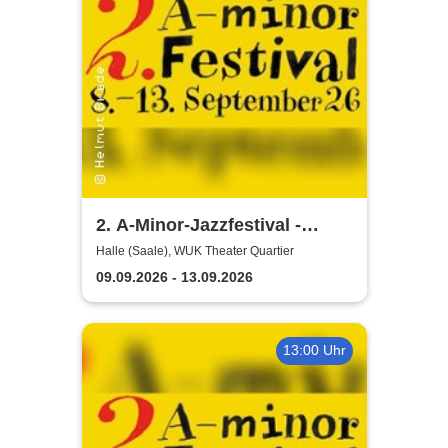
2. A-Minor-Jazzfestival -
Jazzkollektiv Halle e.V.
Halle (Saale), WUK Theater Quartier
09.09.2026 - 13.09.2026
13:00 Uhr