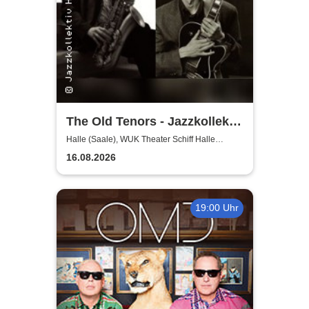
The Old Tenors - Jazzkollektiv
Sommerkollektion
Halle (Saale), WUK Theater Schiff Halle
(Saale)
16.08.2026
19:00 Uhr