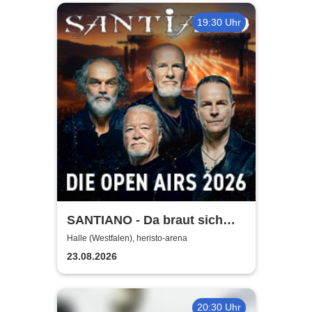
19:30 Uhr
SANTIANO - Da braut sich
was zusammen - Open Air
Halle (Westfalen), heristo-arena
2026
23.08.2026
20:30 Uhr