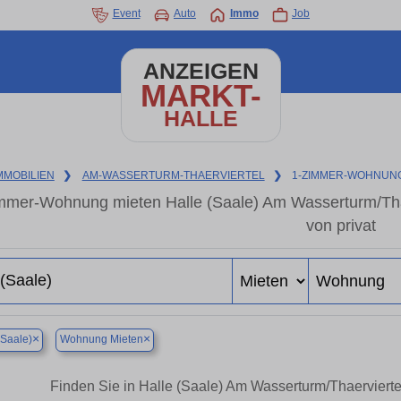
Event
Auto
Immo
Job
ANZEIGEN
MARKT-
HALLE
MMOBILIEN
❯
AM-WASSERTURM-THAERVIERTEL
❯
1-ZIMMER-WOHNUN
mmer-Wohnung mieten Halle (Saale) Am Wasserturm/Tha
von privat
×
×
(Saale)
Wohnung Mieten
Finden Sie in Halle (Saale) Am Wasserturm/Thaervier