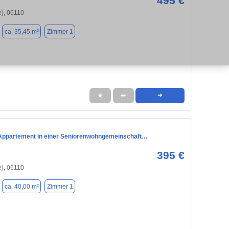
495 €
e), 06110
ca. 35,45 m²
Zimmer 1
★
➦
➜
ppartement in einer Seniorenwohngemeinschaft…
395 €
e), 06110
ca. 40,00 m²
Zimmer 1