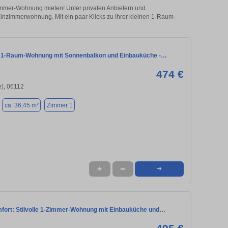
Zimmer-Wohnung mieten! Unter privaten Anbietern und
nzimmerwohnung. Mit ein paar Klicks zu Ihrer kleinen 1-Raum-
 1-Raum-Wohnung mit Sonnenbalkon und Einbauküche -…
474 €
e), 06112
ca. 36,45 m²
Zimmer 1
★
➦
➜
ort: Stilvolle 1-Zimmer-Wohnung mit Einbauküche und…