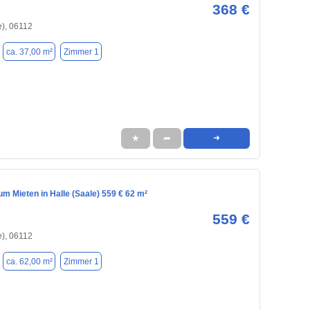
368 €
e), 06112
ca. 37,00 m²
Zimmer 1
★
➦
➜
m Mieten in Halle (Saale) 559 € 62 m²
559 €
e), 06112
ca. 62,00 m²
Zimmer 1