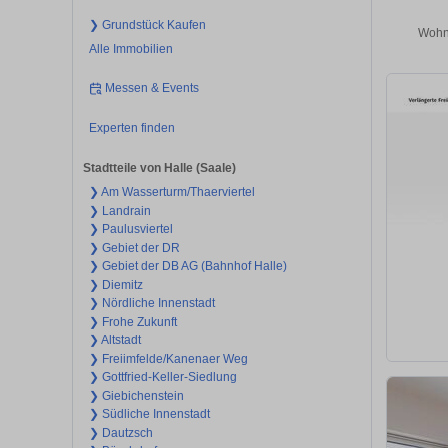
❯ Grundstück Kaufen
Wohnu
Alle Immobilien
Messen & Events
Experten finden
Stadtteile von Halle (Saale)
❯ Am Wasserturm/Thaerviertel
❯ Landrain
❯ Paulusviertel
❯ Gebiet der DR
❯ Gebiet der DB AG (Bahnhof Halle)
❯ Diemitz
❯ Nördliche Innenstadt
❯ Frohe Zukunft
❯ Altstadt
❯ Freiimfelde/Kanenaer Weg
❯ Gottfried-Keller-Siedlung
❯ Giebichenstein
❯ Südliche Innenstadt
❯ Dautzsch