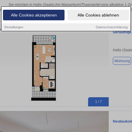
Sie möchten in Halle (Saale) Am Wasserturm/Thaerviertel eine attraktive 1-
ngsunternehmen aus Halle (Saale) Am Wasserturm/Thaerviertel finden Sie Ihre Ei
Alle Cookies akzeptieren
Alle Cookies ablehnen
Wohnung in der Nähe.
Einstellungen
Datenschutzerklärung
Geräumige
Halle (Saal
Wohnung
1 / 7
Neubaukomf