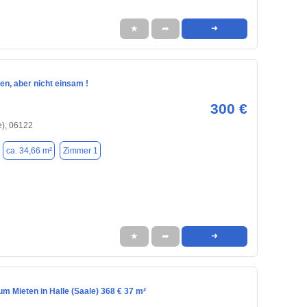
★
➦
➜
en, aber nicht einsam !
300 €
e), 06122
ca. 34,66 m²
Zimmer 1
★
➦
➜
m Mieten in Halle (Saale) 368 € 37 m²