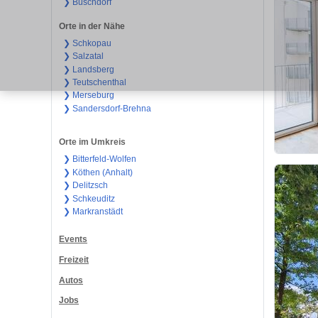
❯ Büschdorf
Orte in der Nähe
❯ Schkopau
❯ Salzatal
❯ Landsberg
❯ Teutschenthal
❯ Merseburg
❯ Sandersdorf-Brehna
Orte im Umkreis
❯ Bitterfeld-Wolfen
❯ Köthen (Anhalt)
❯ Delitzsch
❯ Schkeuditz
❯ Markranstädt
Events
Freizeit
Autos
Jobs