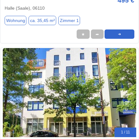
495 €
Halle (Saale), 06110
Wohnung
ca. 35,45 m²
Zimmer 1
★
➦
➜
1 / 11