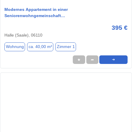
Modernes Appartement in einer
Seniorenwohngemeinschaft…
395 €
Halle (Saale), 06110
Wohnung
ca. 40,00 m²
Zimmer 1
★
➦
➜